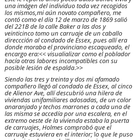
una imágen del individuo toda vez recogidos
los mismos,mi aún novato compañero, me
contó como el día 12 de marzo de 1869 salió
del 221B de la calle Baker a las dos y
veinticinco tomo un carruaje de un caballo
direccción al condado de Essex, pues allí era
donde moraba el provinciano escaqueado, el
encargo era:<< visualializar como el poblador
hacía otras labores incompatibles con su
posible lesión de espalda
.>>
Siendo las tres y treinta y dos mi afamado
compañero llegó al condado de Essex, al cinco
de Alienor Ave, allí descubrió una hilera de
viviendas unifamiliares adosadas, de un color
anaranjado y techos marrones a cada una de
las misma se accedía por una escalera, en el
extremo oeste de la vivienda estaba la puerta
de carruajes
,
Holmes comprobó que el
carruaje estuviera en el interior;
l
o que le puso