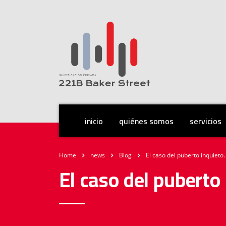
inicio
quiénes somos
servicios
Home
news
Blog
El caso del puberto inquieto.
El caso del puberto 